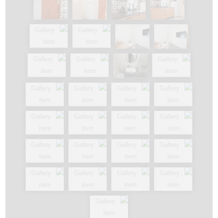
ניגודיות כהה
brightness_low
הוסף קו תחתון לקישורים
format_underlined
סמן קישורים
font_download
ל
cached
א
פ
ס
א
ת
כ
ל
ה
א
פ
ש
ר
ו
י
ו
ת