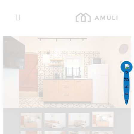
השבת את ההבזקים
visibility_off
דף הבית
סמן כותרות
title
דירות
צבע רקע
settings
אודות
זום (הקטנה)
zoom_out
בלוג
ניהול הנכס
זום (הגדלה)
zoom_in
הקטנת גופן
remove_circle_outline
הגדלת גופן
add_circle_outline
גופן קריא
spellcheck
ניגודיות בהירה
brightness_high