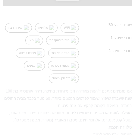
שטח דירה:
30
WiFi
טלוויזיה
מארז רחצה
חדרי שינה:
1
מגבות למקלחת
מזגן
חדרי רחצה:
1
מטבח מאובזר
מכונת כביסה
מכונת נספרסו
מצעים
צ'ק אין עצמאי
אנו מזמינים אתכם ליהנות מהדירה הכי מיוחדת בחיפה, דירה אותנטית בת 100
שנה שעברה שיפוץ ושימור לפרטים הקטנים ביותר. 50 מטר בלבד מבית החולים
רמב”ם. ממוקם בקומת קרקע עם גינה פרטית.
מושלם לזוגות או משפחות שרוצים ליהנות מחופשה ייחודית. יש בו מיזוג אוויר,
נטפליקס, אינטרנט אלחוטי חינם, מטבח מאובזר (מקרר, מכונת אספרסו),
טלוויזיה חכמה.
המקום שלנו חדש לגמרי.