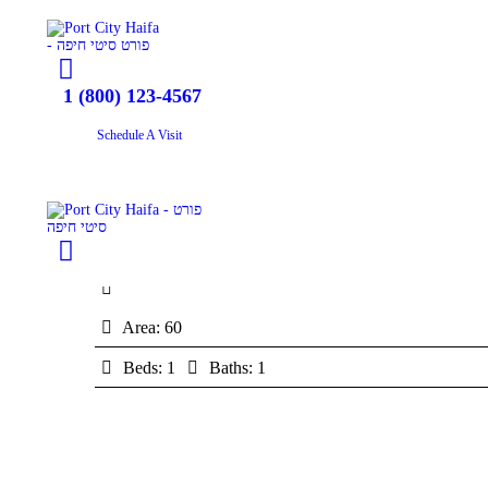
1 (800) 123-4567
Schedule A Visit
SEAFRONT Authentic Luxury Apartment Facing The S
Area:
60
Beds:
1
Baths:
1